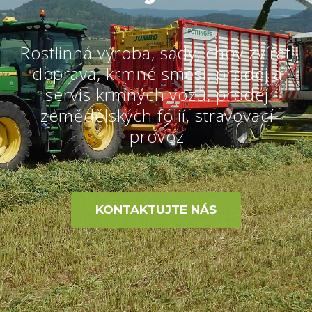
Rostlinná výroba, sady, chov zvířat,
doprava, krmné směsi, prodej a
servis krmných vozů, prodej
zemědělských fólií, stravovací
provoz
KONTAKTUJTE NÁS