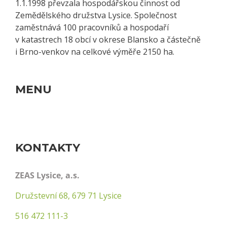
1.1.1998 převzala hospodářskou činnost od
Zemědělského družstva Lysice. Společnost
zaměstnává 100 pracovníků a hospodaří
v katastrech 18 obcí v okrese Blansko a částečně
i Brno-venkov na celkové výměře 2150 ha.
MENU
Toggle
Navigation
Zeas – Rostlinná výroba
KONTAKTY
O nás
ZEAS Lysice, a.s.
Družstevní 68, 679 71 Lysice
Produkty a služby
516 472 111-3