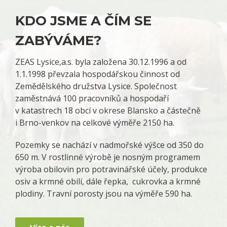
KDO JSME A ČÍM SE
ZABÝVÁME?
ZEAS Lysice,a.s. byla založena 30.12.1996 a od
1.1.1998 převzala hospodářskou činnost od
Zemědělského družstva Lysice. Společnost
zaměstnává 100 pracovníků a hospodaří
v katastrech 18 obcí v okrese Blansko a částečně
i Brno-venkov na celkové výměře 2150 ha.
Pozemky se nachází v nadmořské výšce od 350 do
650 m. V rostlinné výrobě je nosným programem
výroba obilovin pro potravinářské účely, produkce
osiv a krmné obilí, dále řepka, cukrovka a krmné
plodiny. Travní porosty jsou na výměře 590 ha.