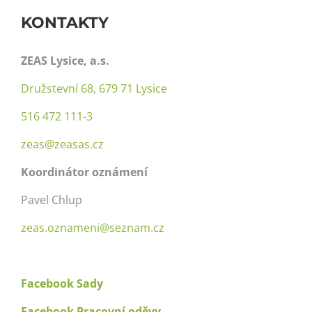
Zeas – Rostlinná výroba
KONTAKTY
O nás
ZEAS Lysice, a.s.
Družstevní 68, 679 71 Lysice
Produkty a služby
516 472 111-3
zeas@zeasas.cz
Galerie
Koordinátor oznámení
Aktuality
Pavel Chlup
zeas.oznameni@seznam.cz
Volné pracovní pozice
Facebook Sady
Doprava
Facebook Pracovní oděvy