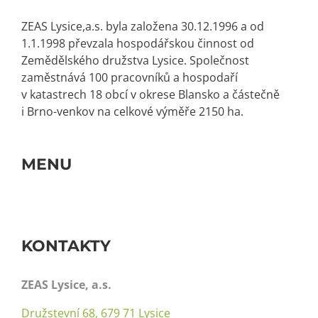
ZEAS Lysice,a.s. byla založena 30.12.1996 a od
1.1.1998 převzala hospodářskou činnost od
Zemědělského družstva Lysice. Společnost
zaměstnává 100 pracovníků a hospodaří
v katastrech 18 obcí v okrese Blansko a částečně
i Brno-venkov na celkové výměře 2150 ha.
MENU
Toggle
Navigation
Zeas – Rostlinná výroba
KONTAKTY
O nás
ZEAS Lysice, a.s.
Družstevní 68, 679 71 Lysice