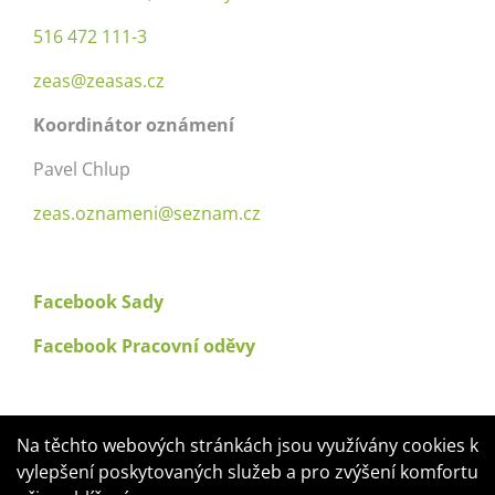
Produkty a služby
516 472 111-3
zeas@zeasas.cz
Galerie
Koordinátor oznámení
Aktuality
Pavel Chlup
zeas.oznameni@seznam.cz
Volné pracovní pozice
Facebook Sady
Doprava
Facebook Pracovní oděvy
Kontakty
PRODUKTY
Na těchto webových stránkách jsou využívány cookies k
vylepšení poskytovaných služeb a pro zvýšení komfortu
Toggle