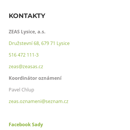
Navigation
Zeas – Rostlinná výroba
KONTAKTY
O nás
ZEAS Lysice, a.s.
Družstevní 68, 679 71 Lysice
Produkty a služby
516 472 111-3
zeas@zeasas.cz
Galerie
Koordinátor oznámení
Aktuality
Pavel Chlup
zeas.oznameni@seznam.cz
Volné pracovní pozice
Facebook Sady
Doprava